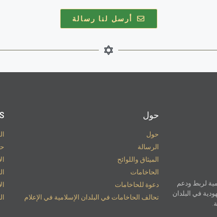
أرسل لنا رسالة
حول
S​
حول
ال
الرسالة
حو
الميثاق واللوائح
ال
الحاخامات
ال
مية لربط ودعم
دعوة للحاخامات
ال
ودية في البلدان
تحالف الحاخامات في البلدان الإسلامية في الإعلام
ال
.