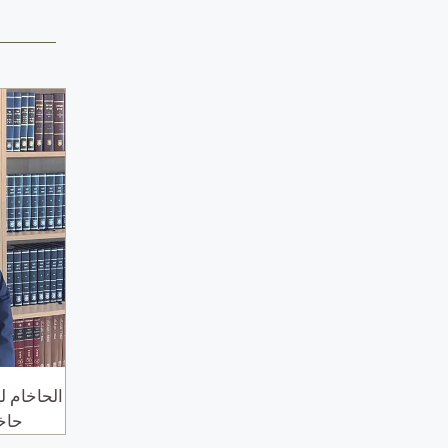
الحاخام ل
حاخا